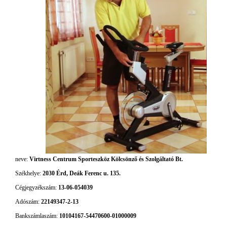
neve:
Virtness Centrum Sporteszköz Kölcsönző és Szolgáltató Bt.
Székhelye:
2030
Érd
,
Deák Ferenc u. 135.
Cégjegyzékszám:
13-06-054039
Adószám:
22149347-2-13
Bankszámlaszám:
10104167-54470600-01000009