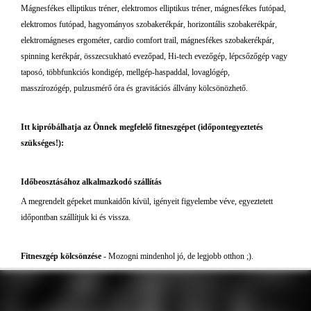
Mágnesfékes elliptikus tréner, elektromos elliptikus tréner, mágnesfékes futópad,
elektromos futópad, hagyományos szobakerékpár, horizontális szobakerékpár,
elektromágneses ergométer, cardio comfort trail, mágnesfékes szobakerékpár,
spinning kerékpár, összecsukható evezőpad, Hi-tech evezőgép, lépcsőzőgép vagy
taposó, többfunkciós kondigép, mellgép-haspaddal, lovaglógép,
masszírozógép, pulzusmérő óra és gravitációs állvány kölcsönözhető.
Itt kipróbálhatja az Önnek megfelelő fitneszgépet (időpontegyeztetés
szükséges!):
Időbeosztásához alkalmazkodó szállítás
A megrendelt gépeket munkaidőn kívül, igényeit figyelembe véve, egyeztetett
időpontban szállítjuk ki és vissza.
Fitneszgép kölcsönzése
- Mozogni mindenhol jó, de legjobb otthon ;).