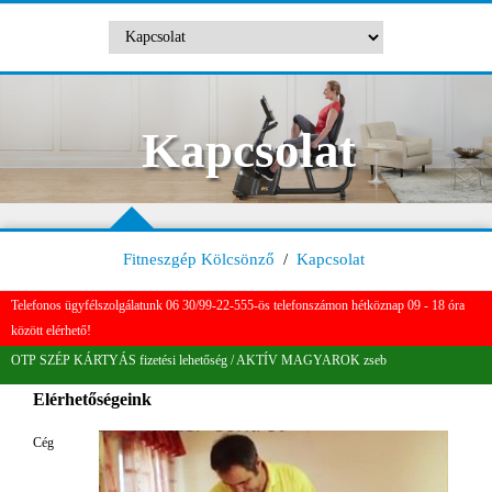
Kapcsolat
Fitneszgép Kölcsönző
/
Kapcsolat
Telefonos ügyfélszolgálatunk 06 30/99-22-555-ös telefonszámon hétköznap 09 - 18 óra
között elérhető!
OTP SZÉP KÁRTYÁS fizetési lehetőség / AKTÍV MAGYAROK zseb
Elérhetőségeink
Cég