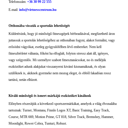
Telefonszám:
+36 30 99 22 555
E-mail:
info@virtnesscentrum.hu
Otthonába visszük a sportolás lehetőségét
Küldetésünk, hogy jó minőségű fitneszgépek bérbeadásával, megfizethető áron
juttassuk a sportolás lehetőségéhez az otthonában fogyni, alakot formálni, vagy
erősödni vágyókat, esetleg gyógyulófélben lévő embereket. Nem kell
fitneszbérletet váltania, főként ha elfoglalt, folyton stressz alatt áll, igényes,
vagy szégyenlős. Mi személyre szabott fitnesztanácsokat, no és melléjük
eszközöket adunk alakjukat visszanyerni kivánó kismamáknak, és olyan
szülőknek is, akiknek gyermeke nem mozog eleget, és ebből fakadóan rossz
tartású, netán elhízott.
Kiváló minőségű és ismert márkájú eszközöket kínálunk
Előnyben részesítjük a következő sportszermárkákat, amelyek a világ élvonalába
tartoznak: Turner, Montana, Finnlo Logos XT, Basic Training, Easy Track,
Course, MTR 669, Motion Prime, GT 818, Silver Track, Bremshey, Hammer,
Moonlight, Rower Cobra, Tunturi, Robust.