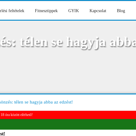
rlési feltételek
Fitnesztippek
GYIK
Kapcsolat
Blog
s: télen se hagyja abba
önzés: télen se hagyja abba az edzést!
18 óra között elérhető!
st!