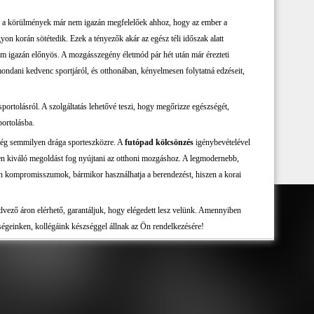
en a körülmények már nem igazán megfelelőek ahhoz, hogy az ember a
n korán sötétedik. Ezek a tényezők akár az egész téli időszak alatt
em igazán előnyös. A mozgásszegény életmód pár hét után már érezteti
emondani kedvenc sportjáról, és otthonában, kényelmesen folytatná edzéseit,
portolásról. A szolgáltatás lehetővé teszi, hogy megőrizze egészségét,
portolásba.
kség semmilyen drága sporteszközre. A
futópad kölcsönzés
igénybevételével
sen kiváló megoldást fog nyújtani az otthoni mozgáshoz. A legmodernebb,
n kompromisszumok, bármikor használhatja a berendezést, hiszen a korai
dvező áron elérhető, garantáljuk, hogy elégedett lesz velünk. Amennyiben
égeinken, kollégáink készséggel állnak az Ön rendelkezésére!