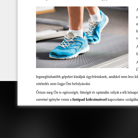
A
s
m
h
v
f
A
Ö
legmegbízhatóbb gépeket kínáljuk ügyfeleinknek, amikkel nem lesz kihív
sötétedés nem fogja Önt befolyásolni.
Őrizze meg Ön is egészségét, fittségét és optimális súlyát a téli hóna
szeretné igénybe venni a
futópad kölcsönzéssel
kapcsolatos szolgált