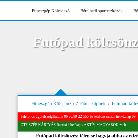
Fitneszgép Kölcsönző
Bérelhető sporteszközök
Bé
Futópad kölcsönzé
Fitneszgép Kölcsönző
/
Fitnesztippek
/
Futópad kölcs
Telefonos ügyfélszolgálatunk 06 30/99-22-555-ös telefonszámon hétköznap 09 - 
OTP SZÉP KÁRTYÁS fizetési lehetőség / AKTÍV MAGYAROK zseb
Futópad kölcsönzés: télen se hagyja abba az edzé