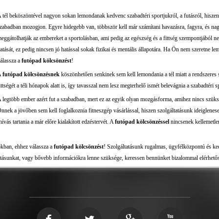
 tél beköszöntével nagyon sokan lemondanak kedvenc szabadtéri sportjukról, a futásról, hisz
zabadban mozogjon. Egyre hidegebb van, többször kell már számítani havazásra, fagyra, és nagyo
eggátolhatják az embereket a sportolásban, ami pedig az egészség és a fittség szempontjából n
atását, ez pedig nincsen jó hatással sokak fizikai és mentális állapotára. Ha Ön nem szeretne l
álassza a
futópad kölcsönzést
!
A
futópad kölcsönzésnek
köszönhetően senkinek sem kell lemondania a tél miatt a rendszeres s
ittségét a téli hónapok alatt is, így tavasszal nem lesz megterhelő ismét belevágnia a szabadtéri s
 legtöbb ember azért fut a szabadban, mert ez az egyik olyan mozgásforma, amihez nincs szü
nnek a jövőben sem kell foglalkoznia fitneszgép vásárlással, hiszen szolgáltatásunk ideiglene
ás tartania a már előre kialakított edzéstervét. A
futópad kölcsönzéssel
nincsenek kellemetle
pokban, ehhez válassza a
futópad kölcsönzést
! Szolgáltatásunk rugalmas, ügyfélközpontú és ke
atásunkat, vagy bővebb információkra lenne szüksége, keressen bennünket bizalommal elérhetős