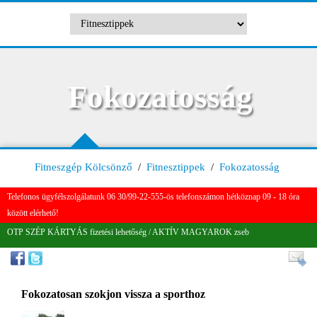
Fokozatosság
Fitneszgép Kölcsönző
/
Fitnesztippek
/
Fokozatosság
Telefonos ügyfélszolgálatunk 06 30/99-22-555-ös telefonszámon hétköznap 09 - 18 óra
között elérhető!
OTP SZÉP KÁRTYÁS fizetési lehetőség / AKTÍV MAGYAROK zseb
Fokozatosan szokjon vissza a sporthoz