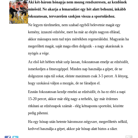
Aki két-három hónapja nem mozog rendszeresen, az kezdőnek
minősül. Ne akarja a lemaradást egy hét alatt behozni, inkább
fokozatosan, tervszerűen szokjon vissza a sportoláshoz.
Ne legyen türelmetlen, nem szabad egyből belevetnie magát egy
kemény, izzasztó edzésbe, mert ha már az elején nagyon elfárad,
akkor másnapra nem tud tejes mértékben regenerálódni. Magyarán ha
megerőlteti magát, saját maga ellen dolgozik - a nagy akarásnak is
nyögés a vége.
Az első két hétben tehát szép lassan, fokozatosan emelje az edzésidőt,
ismerkedjen a fitneszgéppel. Minden nap használja a gépet, de ne
dolgozzon rajta túl sokat, eleinte maximum csak 3-5 percet. A lényeg,
hogy szokássá váljon a mozgás, de ne fáradjon el.
Ezután fokozatosan kezdje emelni az edzésidőt, és ha ez eléri a napi
15-20 percet, akkor már elég nagy a terhelés, így már érdemes
ritkítani az edzésnapok számát - elég kétnaponta sportolni, közötte
pedig pihenni.
Ha egy hónap után hetente háromszor-négyszer, megerőltetés nélkül,
kedvvel használja a gépet, akkor pár hónap alatt biztos a siker.