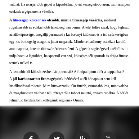
válthat. Ha akarja, több gépet is kipróbálhat, jóval kecsegtetőbb áron, mint amilyen
ezeknek a gépeknek a vételára.
A
fitnessgép kölcsönzés
olcsóbb, mint a fitnessgép vásárlás
, ráadásul
rugalmasabb és sokkal több lehetőség van benne. A telet töltse azzal, hogy fejleszti
az állóképességét, megálljt parancsol a karácsonyi kilóknak és a téli szürkeségben
egy kis boldogság adagot is juttat magának. Minderre hatékony eszköz a kardió,
amit naponta, hetente többször érdemes űzni. A gépeink segítségével a télből is ki
tudja hozni a legtöbbet, ha sportról van szó, költséges téli sportok és drága fitness
termek nélkül is.
A szobabicikli kölcsönzésben lát potenciált? A futópad pont elfér a nappaliban?
A
jól karbantartott fitnessgépeink
bérlésével a téli hónapokat sem kell
lustálkodással töltenie. Mire kitavaszodik, Ön fittebb, csinosabb lesz, mint valaha
és magabiztosan válthat a téli, rétegesről a többet mutató, tavaszi ruhákra. A bérlés
felmerülő kérdéseiben kollégáink segítenek Önnek.