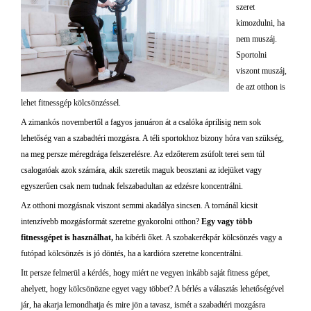
szeret
kimozdulni, ha
nem muszáj.
Sportolni
viszont muszáj,
de azt otthon is
lehet fitnessgép kölcsönzéssel.
A zimankós novembertől a fagyos januáron át a csalóka áprilisig nem sok
lehetőség van a szabadtéri mozgásra. A téli sportokhoz bizony hóra van szükség,
na meg persze méregdrága felszerelésre. Az edzőterem zsúfolt terei sem túl
csalogatóak azok számára, akik szeretik maguk beosztani az idejüket vagy
egyszerűen csak nem tudnak felszabadultan az edzésre koncentrálni.
Az otthoni mozgásnak viszont semmi akadálya sincsen. A tornánál kicsit
intenzívebb mozgásformát szeretne gyakorolni otthon?
Egy vagy több
fitnessgépet is használhat,
ha kibérli őket. A szobakerékpár kölcsönzés vagy a
futópad kölcsönzés is jó döntés, ha a kardióra szeretne koncentrálni.
Itt persze felmerül a kérdés, hogy miért ne vegyen inkább saját fitness gépet,
ahelyett, hogy kölcsönözne egyet vagy többet? A bérlés a választás lehetőségével
jár, ha akarja lemondhatja és mire jön a tavasz, ismét a szabadtéri mozgásra