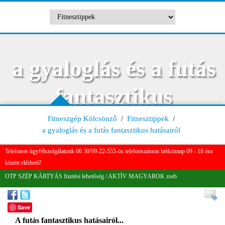
a gyaloglás és a futás
fantasztikus
hatásairól
Fitneszgép Kölcsönző
/
Fitnesztippek
/
a gyaloglás és a futás fantasztikus hatásairól
Telefonos ügyfélszolgálatunk 06 30/99-22-555-ös telefonszámon hétköznap 09 - 18 óra
között elérhető!
OTP SZÉP KÁRTYÁS fizetési lehetőség / AKTÍV MAGYAROK zseb
Save
A futás fantasztikus hatásairól...