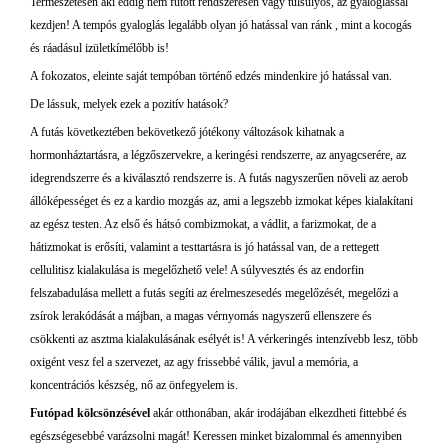
Természetesen aki eddig nem futott rendszeresen vagy túlsúlyos, az gyaloglással
kezdjen! A tempós gyaloglás legalább olyan jó hatással van ránk , mint a kocogás
és ráadásul izületkímélőbb is!
A fokozatos, eleinte saját tempóban történő edzés mindenkire jó hatással van.
De lássuk, melyek ezek a pozitív hatások?
A futás következtében bekövetkező jótékony változások kihatnak a
hormonháztartásra, a légzőszervekre, a keringési rendszerre, az anyagcserére, az
idegrendszerre és a kiválasztó rendszerre is. A futás nagyszerűen növeli az aerob
állóképességet és ez a kardio mozgás az, ami a legszebb izmokat képes kialakítani
az egész testen. Az első és hátsó combizmokat, a vádlit, a farizmokat, de a
hátizmokat is erősíti, valamint a testtartásra is jó hatással van, de a rettegett
cellulitisz kialakulása is megelőzhető vele! A súlyvesztés és az endorfin
felszabadulása mellett a futás segíti az érelmeszesedés megelőzését, megelőzi a
zsírok lerakódását a májban, a magas vérnyomás nagyszerű ellenszere és
csökkenti az asztma kialakulásának esélyét is! A vérkeringés intenzívebb lesz, több
oxigént vesz fel a szervezet, az agy frissebbé válik, javul a memória, a
koncentrációs készség, nő az önfegyelem is.
Futópad kölcsönzésével
akár otthonában, akár irodájában elkezdheti fittebbé és
egészségesebbé varázsolni magát! Keressen minket bizalommal és amennyiben