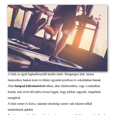
A futás az egyik leghatékonyabb kardio edzés. Rengetegen űzik, hiszen
fantasztikus hatásai testre és lélekre egyaránt pozitívan és sokoldalúan hatnak.
Akár
futópad kölcsönzésével
otthon, akár edzőteremben, vagy a szabadban
futunk, már rövid idő múlva érezni fogjuk, hogy jobban vagyunk, megtelünk
energiával.
A futás nemre és korra, valamint edzettségi szintre való tekintet nélkül
mindenkinek ajánlott.